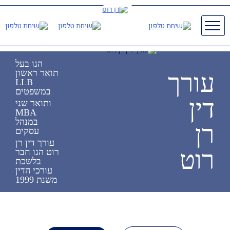
רן
עורך
דין
רוט
Primary
Menu
Ski
t
הנו בעל
conten
תואר ראשון
עורך
LLB
במשפטים
דין
ותואר שני
MBA
במנהל
רן
עסקים
עורך דין רן
רוט
רוט הנו חבר
בלשכת
עורכי הדין
משנת 1999