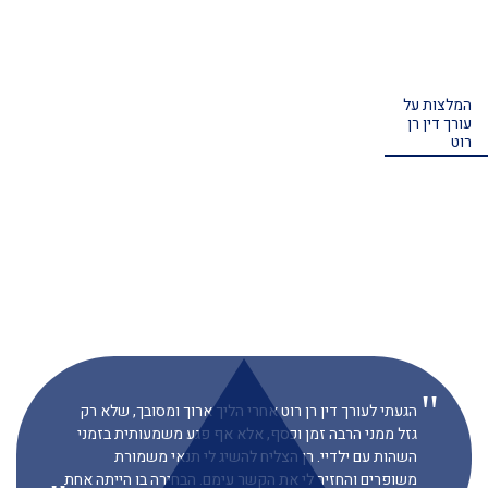
המלצות על
עורך דין רן
רוט
הגעתי לעורך דין רן רוט אחרי הליך ארוך ומסובך, שלא רק
גזל ממני הרבה זמן וכסף, אלא אף פגע משמעותית בזמני
השהות עם ילדיי. רן הצליח להשיג לי תנאי משמורת
משופרים והחזיר לי את הקשר עימם. הבחירה בו הייתה אחת