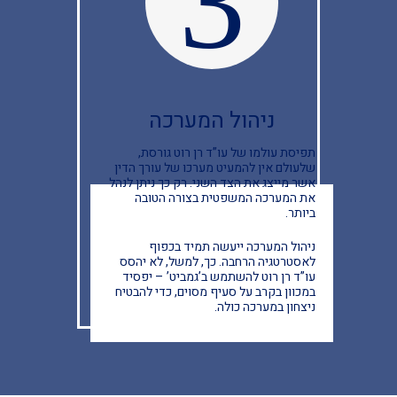
3
ניהול המערכה
תפיסת עולמו של עו”ד רן רוט גורסת,
שלעולם אין להמעיט מערכו של עורך הדין
אשר מייצג את הצד השני. רק כך ניתן לנהל
את המערכה המשפטית בצורה הטובה
ביותר.
ניהול המערכה ייעשה תמיד בכפוף
לאסטרטגיה הרחבה. כך, למשל, לא יהסס
עו”ד רן רוט להשתמש ב’גמביט’ – יפסיד
במכוון בקרב על סעיף מסוים, כדי להבטיח
ניצחון במערכה כולה.